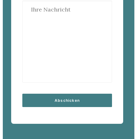
leave
this
field
empty.