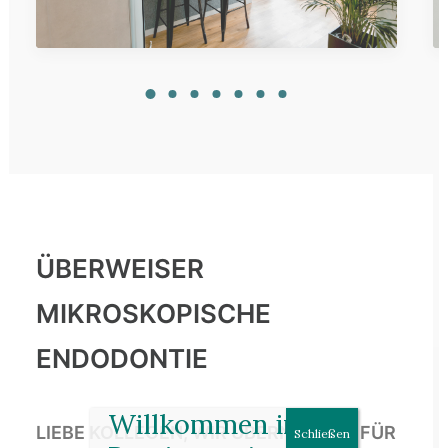
ÜBERWEISER
MIKROSKOPISCHE
ENDODONTIE
Willkommen im
LIEBE KOLLEGEN, WIR ÜBERNEHMEN FÜR
Schließen