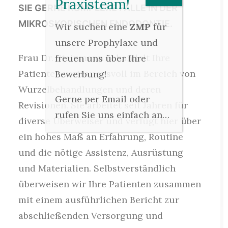
Praxisteam!
SIE GERNE KOMPLEXE FÄLLE IN DER
MIKROSKOPISCHEN ENDODONTIE.
Wir suchen eine
ZMP
für
unsere Prophylaxe und
Frau Dr. Steinmann behandelt Ihre
freuen uns über Ihre
Patienten vertrauensvoll im Bereich von
Bewerbung!
Wurzelbehandlungen und deren
Gerne per Email oder
Revisionen. Sie arbeitet seit Jahren für
rufen Sie uns einfach an…
diverse Überweiser und verfügt hier über
ein hohes Maß an Erfahrung, Routine
und die nötige Assistenz, Ausrüstung
und Materialien. Selbstverständlich
überweisen wir Ihre Patienten zusammen
mit einem ausführlichen Bericht zur
abschließenden Versorgung und